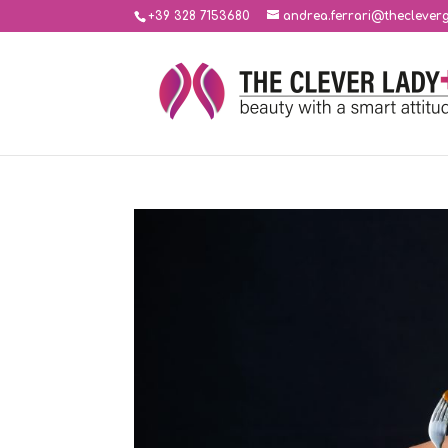
+39 328 7153680
andrea.ferrari@thecleverg