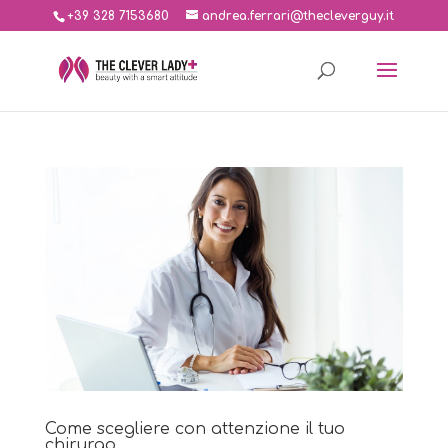
+39 328 7153680
andrea.ferrari@thecleverguy.it
Come scegliere con attenzione il tuo
chirurgo.